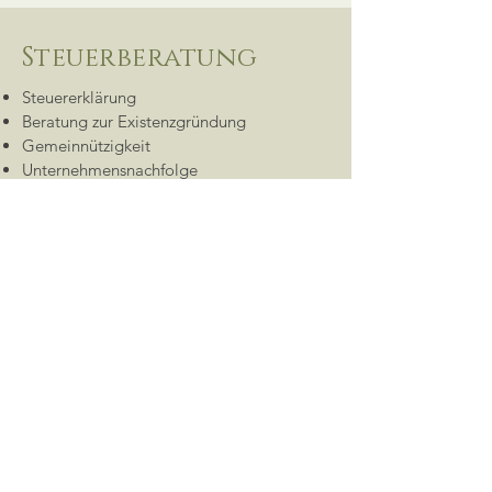
Steuerberatung
Steuererklärung
Beratung zur Existenzgründung
Gemeinnützigkeit
Unternehmensnachfolge
Mehr erfahren >>
Partner
Rechtsanwälte | Notar
Geisendörfer | Meiser | Henrich